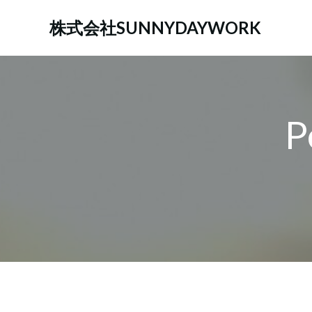
コ
ン
株式会社SUNNYDAYWORK
テ
ン
ツ
へ
ス
P
キ
ッ
プ