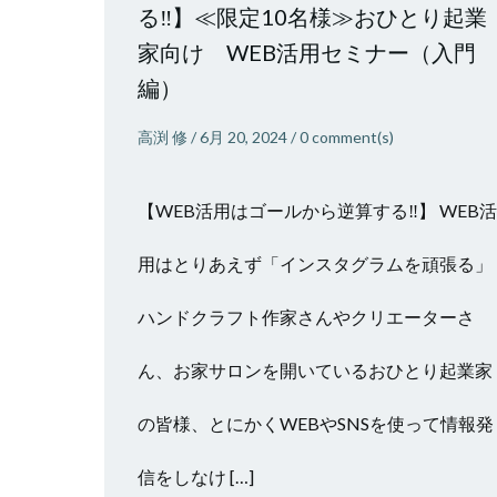
る‼】≪限定10名様≫おひとり起業
家向け WEB活用セミナー（入門
編）
高渕 修
/
6月 20, 2024
/
0
comment(s)
【WEB活用はゴールから逆算する‼】 WEB活
用はとりあえず「インスタグラムを頑張る」
ハンドクラフト作家さんやクリエーターさ
ん、お家サロンを開いているおひとり起業家
の皆様、とにかくWEBやSNSを使って情報発
信をしなけ […]