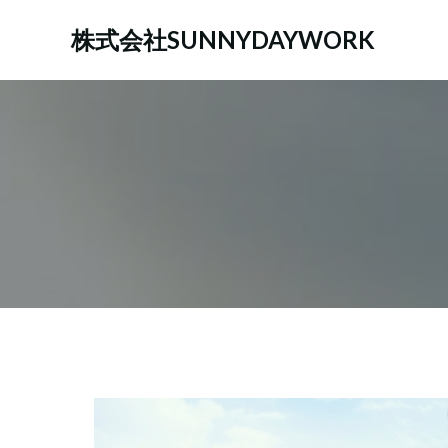
コ
ン
株式会社SUNNYDAYWORK
テ
ン
ツ
へ
ス
キ
ッ
プ