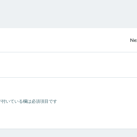
投
Nex
稿
ナ
ビ
ゲ
が付いている欄は必須項目です
ー
シ