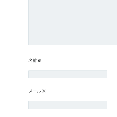
ョ
ン
名前
※
メール
※