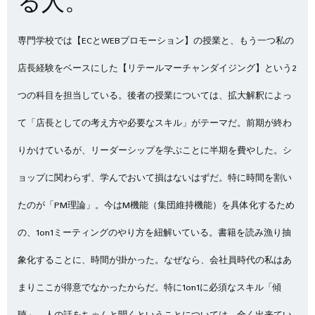
る人。
専門学校では【ECとWEBプロモーション】の授業と、もう一つ私の
店長経験をベースにした【リテールマーチャンダイジング】という2
つの科目を担当している。後者の授業については、拡大解釈によっ
て「店長としての考え方や必要なスキル」がテーマだ。前期が終わ
りかけているが、リーダーシップを学ぶことに半期を費やした。シ
ョップに関わらず、学んでおいて損はないはずだ。特に時間を割い
たのが「PM理論」。今はM機能（集団維持機能）を具体化するため
の、1on1ミーティングのやり方を紐解いている。書籍を読み漁り抽
象化することに、時間が掛かった。なぜなら、会社員時代の私はあ
まりここが得意でなかったからだ。特に1on1に必須なスキル「傾
聴」、人の話をちゃんと聞くということについては、全く出来てい