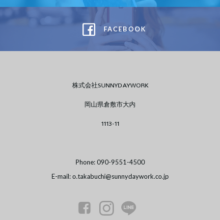
FACEBOOK
株式会社SUNNYDAYWORK
岡山県倉敷市大内
1113-11
Phone: 090-9551-4500
E-mail: o.takabuchi@sunnydaywork.co.jp