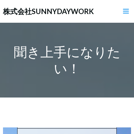
コ
ン
株式会社SUNNYDAYWORK
テ
ン
ツ
へ
ス
キ
聞き上手になりた
ッ
プ
い！