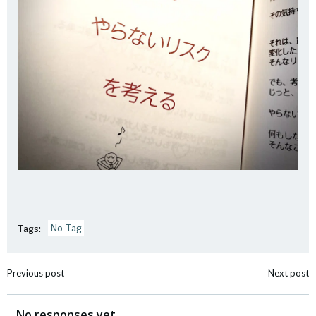
No Tag
Tags:
投
投
Previous post
Next post
稿
稿
No responses yet