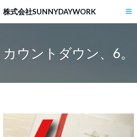
コ
ン
株式会社SUNNYDAYWORK
テ
ン
ツ
へ
ス
キ
カウントダウン、6。
ッ
プ